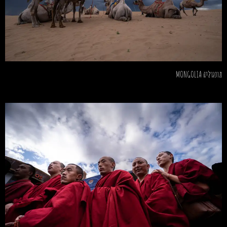
מונגוליה MONGOLIA