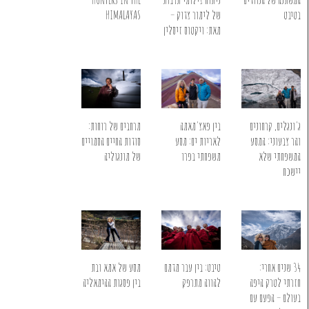
HIMALAYAS
בטיבט
של לימור צדוק –
מאת: ויקטוס זיסלין
ג'ונגלים, קרחונים
בין פאצ'מאמה
מרחבים של רוחות:
והר צבעוני: המסע
לאריות ים: מסע
סודות החיים הסמויים
המשפחתי שלא
משפחתי בפרו
של מונגוליה
יישכח
34 שנים אחרי:
מסע של אמא ובת
טיבט: בין עבר מדמם
חזרתי לטרק היפה
בין פסגות ההימאליה
להווה מתרפק
בעולם – הפעם עם