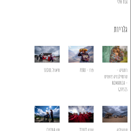
הבת שלי
גלריות
רומניה –
פרו – PERU
סיאול SEOUL
טרנסילבניה צוענים
ROMANIA –
GYPSIS
מונגוליה
טיבט TIBET
סין CHINA