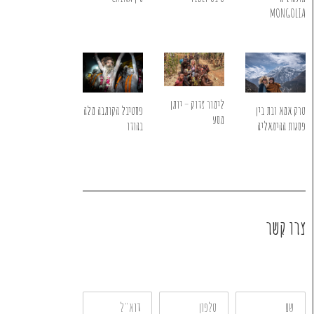
MONGOLIA
לימור צדוק – יומן
טרק אמא ובת בין
פסטיבל הקומבה מלה
מסע
פסגות ההימאליה
בהודו
צרו קשר