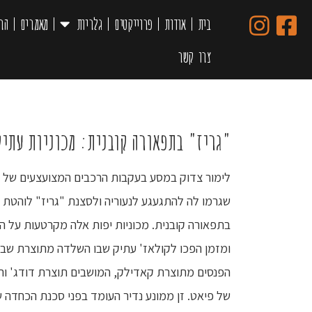
בית
אודות
פרוייקטים
גלריות
מאמרים
הר
צרו קשר
"גריז" בתפאורה קובנית: מכוניות עתיק
לימור צדוק במסע בעקבות הרכבים המצועצעים של ק
שגרמו לה להתגעגע לנעוריה ולסצנת "גריז" לוהטת
בתפאורה קובנית. מכוניות יפות אלה מקרטעות על ה
ומזמן הפכו לקולאז' עתיק שבו השלדה מתוצרת שבר
הפנסים מתוצרת קאדילק, המושבים תוצרת דודג' וה
של פיאט. זן ממונע נדיר העומד בפני סכנת הכחדה ש