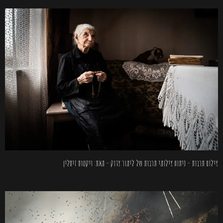
צילום תרבות – ניתוח צילומי תרבות של לימור צדוק – מאת: ויקטוס זיסלין