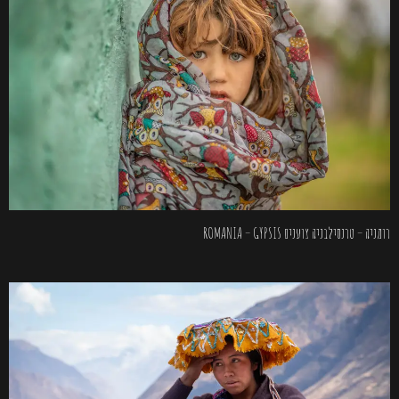
רומניה – טרנסילבניה צוענים ROMANIA – GYPSIS