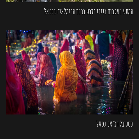
המסע בעקבות ציידי הדבש ברכס ההימלאיה בנפאל
פסטיבל הצ'אט נפאל