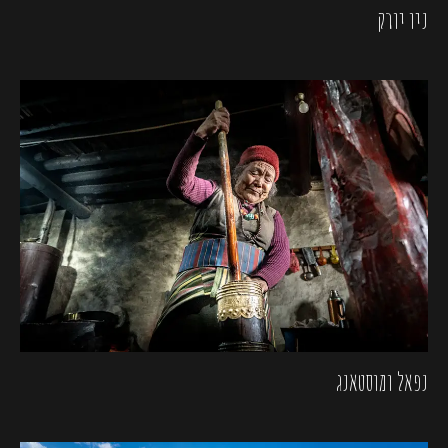
ניו יורק
נפאל ומוסטאנג