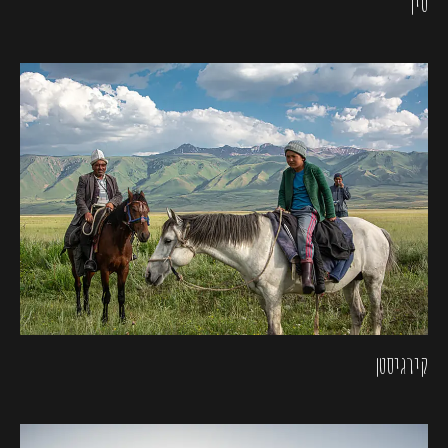
סין
קירגיסטן