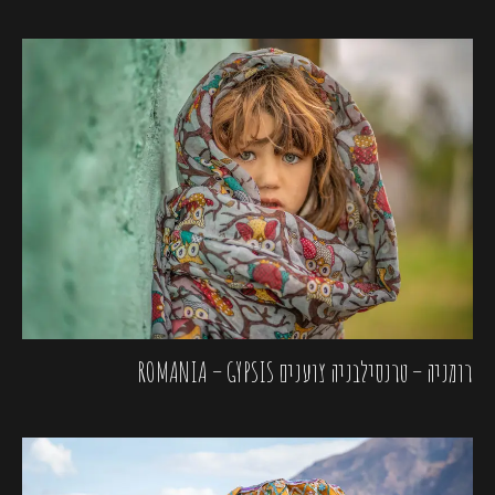
רומניה – טרנסילבניה צוענים ROMANIA – GYPSIS