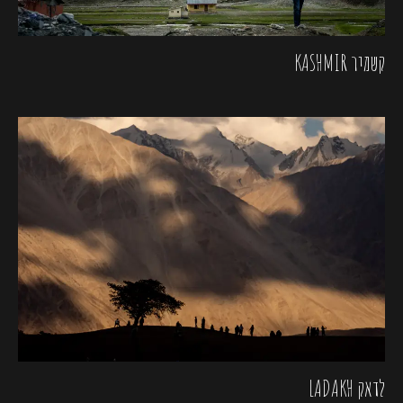
קשמיר KASHMIR
לדאק LADAKH