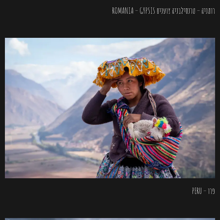
רומניה – טרנסילבניה צוענים ROMANIA – GYPSIS
פרו – PERU