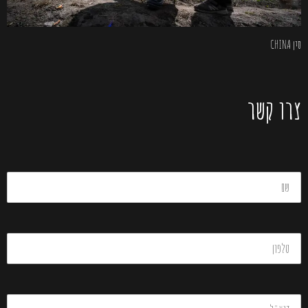
סין CHINA
צרו קשר