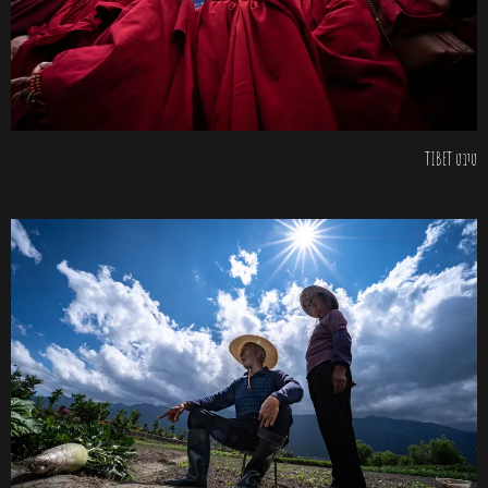
טיבט TIBET