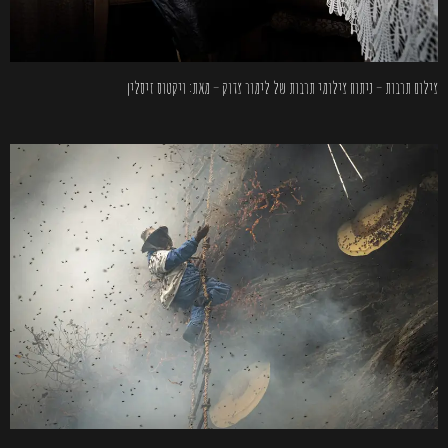
צילום תרבות – ניתוח צילומי תרבות של לימור צדוק – מאת: ויקטוס זיסלין