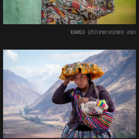
רומניה – טרנסילבניה צוענים ROMANIA – GYPSIS