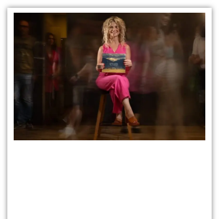
נצא למסע מצולם חוצה תרבויות נידחות ונעלמות. נרד בצוקי
ההימלאיה דרך ענני הדבורים הגדולות ביותר בעולם, נפגוש
טקסי וודו ופולחנים דתיים, נחצה יערות גשם ומדבריות. כל
זאת תוך כדי ניסיון לחפש אחר נתיב האומץ שאנו זקוקים לו