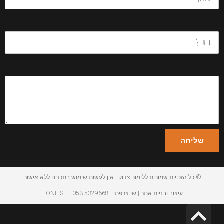
שליחה
© כל הזכויות שמורות ללימור צדוק | אין לעשות שימוש בתכנים ללא אישור.
עיצוב ובניית אתר | שי צרפתי | LIONFISH | 053-5329668
גלילה