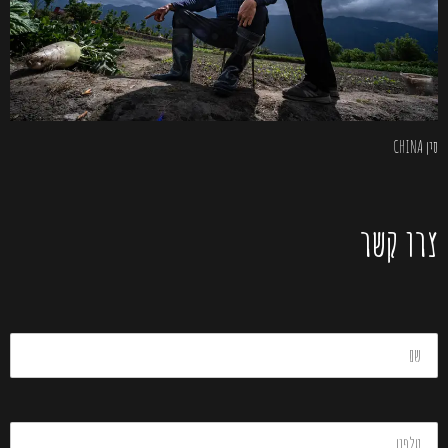
סין CHINA
צרו קשר