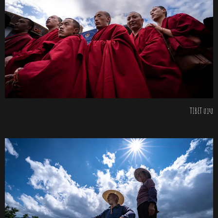
טיבט TIBET