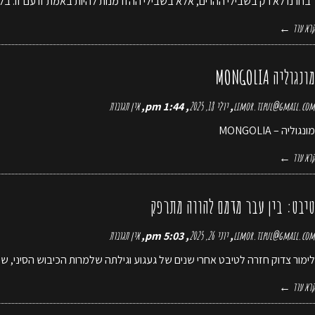
"בחרנו לא רק בשבילי ההרים, אלא בשבילי ההזדמנות להיות באמת זו עם זו. בלי
קרא עוד ←
מונגוליה MONGOLIA
limor.tipul@gmail.com
יולי 18, 2025
1:44 pm
אין תגובות
מונגוליה – MONGOLIA
קרא עוד ←
טיבט: בין עבר מדמם להווה מתרפק
limor.tipul@gmail.com
יוני 26, 2025
5:03 pm
אין תגובות
לימור צדוק חזרה לטיבט אחרי שנים של געגוע וגילתה שלמרות הכיבוש הסיני, ש
קרא עוד ←