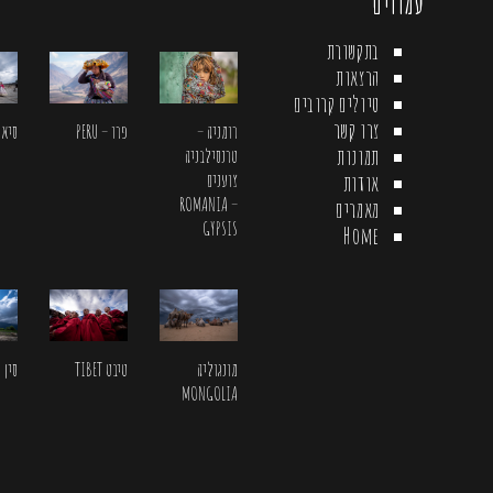
עמודים
בתקשורת
הרצאות
טיולים קרובים
צרו קשר
רומניה –
פרו – PERU
סיאול L
תמונות
טרנסילבניה
צוענים
אודות
ROMANIA –
מאמרים
GYPSIS
Home
מונגוליה
טיבט TIBET
סין CHINA
MONGOLIA