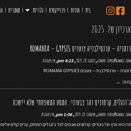
בית
אודות
פרוייקטים
גלריות
מאמרים
הר
ראשי
»
2025
ארכיון של:
2025
רומניה – טרנסילבניה צוענים ROMANIA – GYPSIS
limor.tipul@gmail.com
נובמבר 28, 2025
4:23 pm
אין תגובות
רומניה – טרנסילבניה – צוענים ROMANIA GYPSIES
קרא עוד ←
ג'ונגלים, קרחונים והר צבעוני: המסע המשפחתי שלא יישכח
limor.tipul@gmail.com
אוקטובר 18, 2025
1:06 pm
אין תגובות
פרו היא ארץ של ניגודים: קרחונים ואגמים לצד ג’ונגלים רותחים, ערים קולוניאליו