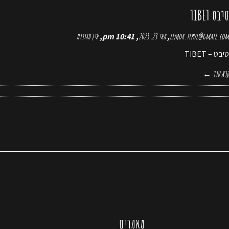
טיבט TIBET
limor.tipul@gmail.com
מאי 23, 2025
10:41 pm
אין תגובות
טיבט – TIBET
קרא עוד ←
מאמרים