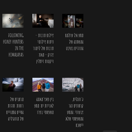
FOLLOWING
מסע אל עולמם
צילום תרבות –
HONEY HUNTERS
המשתנה של
ניתוח צילומי
IN THE
הנוודים בטיבט
תרבות של לימור
HIMALAYAS
צדוק – מאת:
ויקטוס זיסלין
ג'ונגלים,
בין פאצ'מאמה
מרחבים של
קרחונים והר
לאריות ים: מסע
רוחות: סודות
צבעוני: המסע
משפחתי בפרו
החיים הסמויים
המשפחתי שלא
של מונגוליה
יישכח