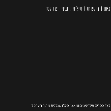
צאות
בתקשורת
טיולים קרובים
צרו קשר
ת לצד כפרים אינדיאניים ומאצ’ו פיצ’ו שנגלית מתוך הערפל.