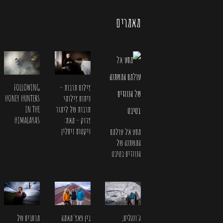
מאמרים
FOLLOWING
צילום תרבות –
HONEY HUNTERS
ניתוח צילומי
IN THE
תרבות של לימור
HIMALAYAS
צדוק – מאת:
ויקטוס זיסלין
מסע אל עולמם
המשתנה של
הנוודים בטיבט
ג'ונגלים,
בין פאצ'מאמה
מרחבים של