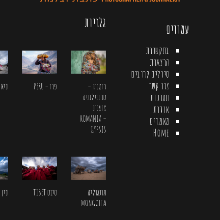
גלריות
עמודים
בתקשורת
הרצאות
טיולים קרובים
צרו קשר
רומניה –
פרו – PERU
סיאול L
תמונות
טרנסילבניה
צוענים
אודות
ROMANIA –
מאמרים
GYPSIS
Home
מונגוליה
טיבט TIBET
סין CHINA
MONGOLIA