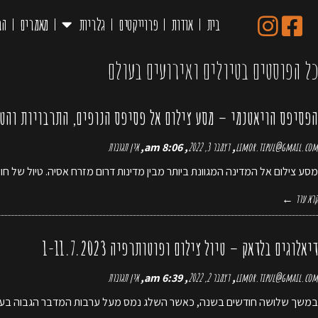
בית
אודות
פרוייקטים
גלריות
מאמרים
הר
ראשי
»
טיולים ואירועים בעולם (עמוד 2)
כל הפוסטים ב
טיולים ואירועים בעולם
הפסיפס הויאטנמי – מסע צילום אל פסיפס הנופים, התרבויות והטעמים של 
limor.tipul@gmail.com
דצמבר 3, 2022
8:06 am
אין תגובות
מסע צילום אל המדינה המגוונת ביותר מבין מדינות דרום מזרח אסיה. טיול של חו
קרא עוד ←
דיאלוגים בלדאק – טיול צילום ופוטותרפיה 1-11.7.2023
limor.tipul@gmail.com
דצמבר 2, 2022
6:39 am
אין תגובות
במשך שלושה חודשים בשנה, כאשר השלג נמס מעל ערבות המדבר הגבוה בעולם