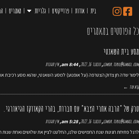
בית
אודות
פרוייקטים
גלריות
מאמרים
הר
ראשי
»
מאמרים (עמוד 4)
כל הפוסטים ב
מאמרים
מסע בית השאנטי
limor.tipul@gmail.com
נובמבר 16, 2022
8:44 am
אין תגובות
לימור שדה חן צדוק הצטרפה (על אופנוע) למסע השאנטי, שהוא מסע רכיבת אופניים בן 180 ק"מ, מבית השאנטי
קרא עוד ←
טרק של "הרבה אחרי הצבא" עם חברות, בהרי הקאווקז הגיאורגי.
limor.tipul@gmail.com
נובמבר 16, 2022
5:28 am
אין תגובות
לרגל פתיחת חגיגות שנת החמישים שלנו, החלטנו לציין את שלושים ואחת שנות 