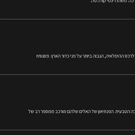
כה. משהו דינמי קורה פה.
כס ההימלאיה, הגבוה ביותר על פני כדור הארץ. פסגותיו
יבה הטבעית. הפנתיאון של האלים שלהם מורכב ממספר רב של