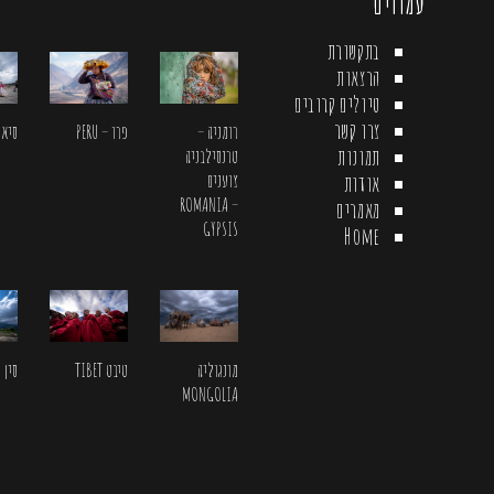
עמודים
בתקשורת
הרצאות
טיולים קרובים
צרו קשר
רומניה –
פרו – PERU
סיאול L
תמונות
טרנסילבניה
צוענים
אודות
ROMANIA –
מאמרים
GYPSIS
Home
מונגוליה
טיבט TIBET
סין CHINA
MONGOLIA