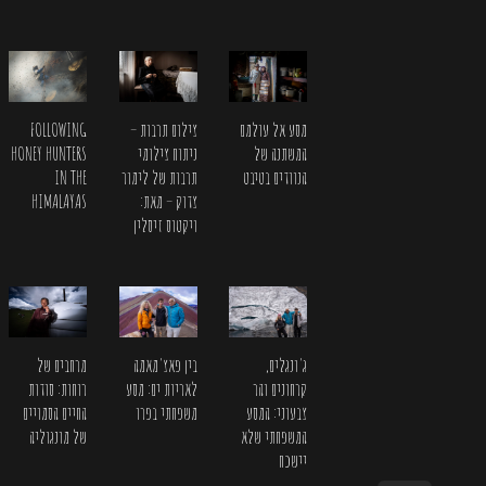
FOLLOWING
מסע אל עולמם
צילום תרבות –
HONEY HUNTERS
המשתנה של
ניתוח צילומי
IN THE
הנוודים בטיבט
תרבות של לימור
HIMALAYAS
צדוק – מאת:
ויקטוס זיסלין
ג'ונגלים,
בין פאצ'מאמה
מרחבים של
קרחונים והר
לאריות ים: מסע
רוחות: סודות
צבעוני: המסע
משפחתי בפרו
החיים הסמויים
המשפחתי שלא
של מונגוליה
יישכח