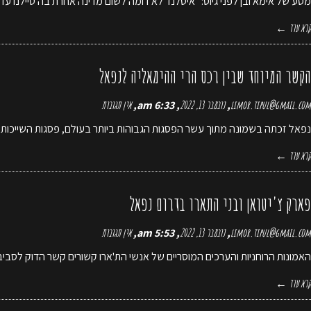
מסע של אימא ובן לפני גיוס: "איסלנד לא דומה לשום מדינה אחרת בה טיילנו עד 
קרא עוד ←
הקשר המיוחד שבין רכס הרי ההימאליה לנפאל
limor.tipul@gmail.com
נובמבר 13, 2022
6:33 am
אין תגובות
נפאל זכתה בשמונה מתוך עשר הפסגות הגבוהות ביותר בעולם, פסגות השייכות לר
קרא עוד ←
פארק צ'יטואן ובני התארו בדרום נפאל
limor.tipul@gmail.com
נובמבר 13, 2022
5:53 am
אין תגובות
האמונות הרוחניות והערכים המוסריים של אנשי הת'ארו קשורים קשר הדוק לסב
קרא עוד ←