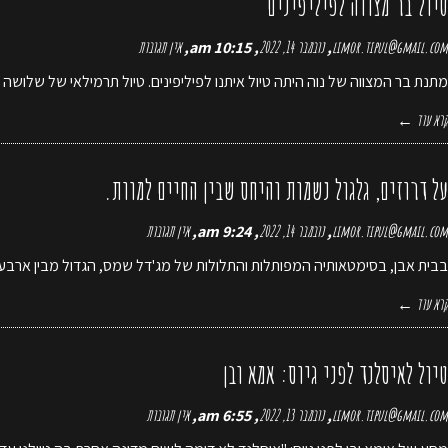
טיול בר מצווה לפיליפינים
limor.tipul@gmail.com
נובמבר 14, 2022
10:15 am
אין תגובות
מתנת בר המצווה של נוה היתה טיול איתנו לפיליפינים. טיול תרמילאי של שלושה 
קרא עוד ←
על דרוזים, גלגול נשמות והיחס שבין החיים למוות.
limor.tipul@gmail.com
נובמבר 14, 2022
9:24 am
אין תגובות
בבית אבן, בסימטאותיה המפותלות והתלולות של מג'דל שמס, הגדול מבין ארבעת כ
קרא עוד ←
טיול לאיסלנד לפני גיוס: אמא ובן
limor.tipul@gmail.com
נובמבר 13, 2022
6:55 am
אין תגובות