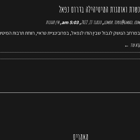
נשות ואומנות המיטיהילה בדרום נפאל
limor.tipul@gmail.com
נובמבר 13, 2022
5:03 am
אין תגובות
במרחב הנושק לגבול שבין הודו לנפאל, בפרובינציית טראיי, רווחת תרבות המיטיה
קרא עוד ←
מאמרים